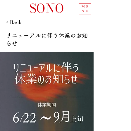
SONO
ME
NU
< Back
リニューアルに伴う休業のお知
らせ