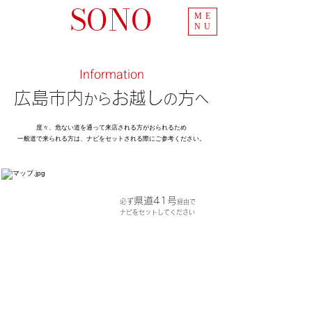
SONO
ME
NU
Information
広島市内
お越し
方
から
の
へ
​度々、危ない道を通って来店される方がおられるため
一般道で来られる方は、ナビをセットされる際にご参考ください。
県道41号
必ず
経由で
​ナビをセットしてください