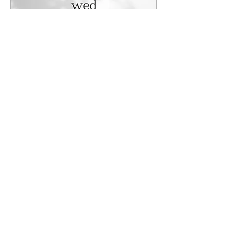
2024年10月11日
∙
1
分
10月16日(水) 特別営業
こんにちは 韓国料理レスト
ランSONOです。 突然で
すが、営業日変更のお知ら
せです。 来週10月16日
(水)は通常は定休日なんで
すが、 特別に営業 いたし
ます。 その代わりに、 10
月17日(木)を臨時休業 とさ
せていただきます。...
79
0
1
もっと見る