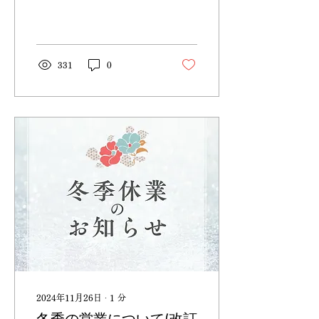
味しい料理と安らぎの空間
を提供できるよう頑張って
いきます！ 皆様にも温かく
見守っていただけたらと嬉
しいです☺️ 長らくお休みを
331
0
いただいておりましたが、
2月8日（土）よりSON...
2024年11月26日
∙
1
分