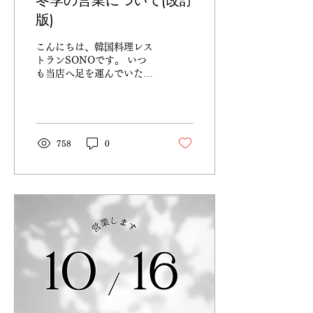
冬季の営業について(改訂
版)
こんにちは、韓国料理レス
トランSONOです。 いつ
も当店へ足を運んでいただ
き、誠にありがとうござい
ます。 吉和もすっかり冷え
込み、本格的に冬の季節へ
と突入いたしました。 当店
は、雪の勢いが強くなると
758
0
思われる間、お休みさせて
いただきたいと考えていま
す。...